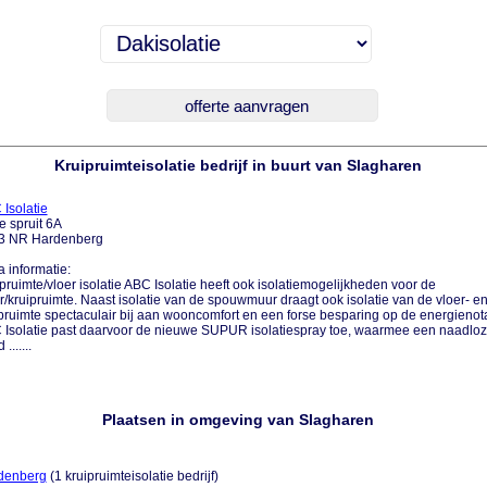
Kruipruimteisolatie bedrijf in buurt van Slagharen
Isolatie
e spruit 6A
3 NR Hardenberg
a informatie:
pruimte/vloer isolatie ABC Isolatie heeft ook isolatiemogelijkheden voor de
r/kruipruimte. Naast isolatie van de spouwmuur draagt ook isolatie van de vloer- e
pruimte spectaculair bij aan wooncomfort en een forse besparing op de energienot
Isolatie past daarvoor de nieuwe SUPUR isolatiespray toe, waarmee een naadloz
.......
Plaatsen in omgeving van Slagharen
denberg
(1 kruipruimteisolatie bedrijf)