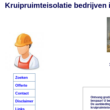
Kruipruimteisolatie bedrijven
Zoeken
Offerte
Contact
Ontvang gratis
Disclaimer
bespaar! U be
De aanbiedinge
kruipruimteiso
Links