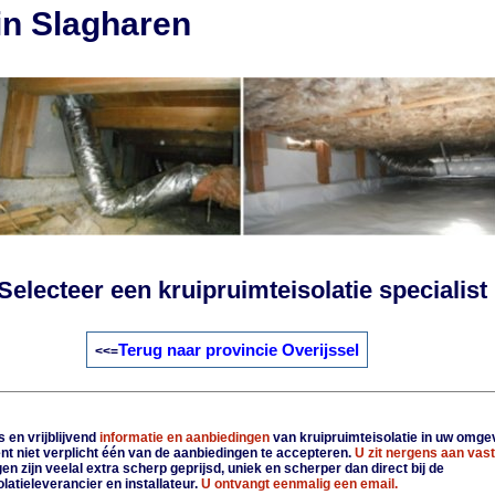
 in Slagharen
Selecteer een kruipruimteisolatie specialist
Terug naar provincie Overijssel
<<=
 en vrijblijvend
informatie en aanbiedingen
van kruipruimteisolatie in uw omge
nt niet verplicht één van de aanbiedingen te accepteren.
U zit nergens aan vast
n zijn veelal extra scherp geprijsd, uniek en scherper dan direct bij de
latieleverancier en installateur.
U ontvangt eenmalig een email.