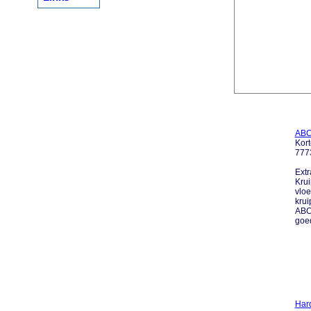
ABC 
Kort
777
Extr
Krui
vloe
krui
ABC 
goed 
Har