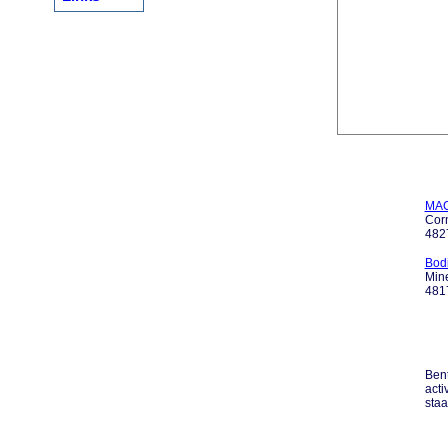
MACI
Corn
482
Bod
Min
481
Bent
acti
staa