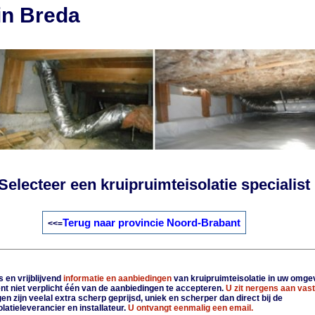
in Breda
Selecteer een kruipruimteisolatie specialist
Terug naar provincie Noord-Brabant
<<=
 en vrijblijvend
informatie en aanbiedingen
van kruipruimteisolatie in uw omge
nt niet verplicht één van de aanbiedingen te accepteren.
U zit nergens aan vast
n zijn veelal extra scherp geprijsd, uniek en scherper dan direct bij de
latieleverancier en installateur.
U ontvangt eenmalig een email.