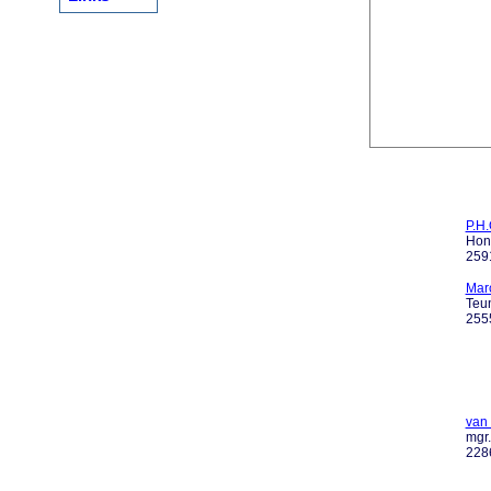
P.H.
Hon
259
Mar
Teu
255
van 
mgr
2286