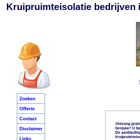
Kruipruimteisolatie bedrijven
Zoeken
Offerte
Contact
Ontvang gratis
Disclaimer
bespaar! U be
De aanbiedinge
kruipruimteiso
Links