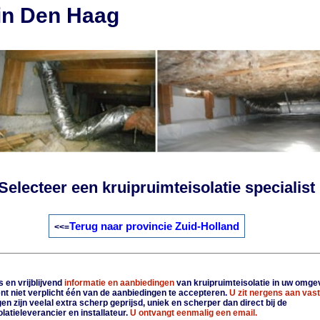
 in Den Haag
Selecteer een kruipruimteisolatie specialist
Terug naar provincie Zuid-Holland
<<=
 en vrijblijvend
informatie en aanbiedingen
van kruipruimteisolatie in uw omge
nt niet verplicht één van de aanbiedingen te accepteren.
U zit nergens aan vast
n zijn veelal extra scherp geprijsd, uniek en scherper dan direct bij de
latieleverancier en installateur.
U ontvangt eenmalig een email.