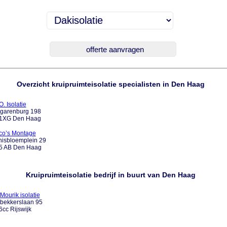
Overzicht kruipruimteisolatie specialisten in Den Haag
O. Isolatie
garenburg 198
1XG Den Haag
co’s Montage
nisbloemplein 29
5 AB Den Haag
Kruipruimteisolatie bedrijf in buurt van Den Haag
Mourik isolatie
.bekkerslaan 95
cc Rijswijk