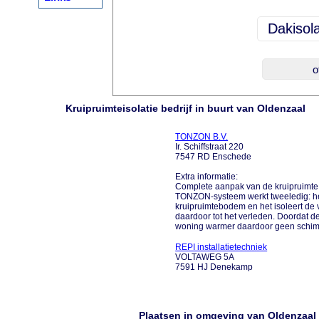
Kruipruimteisolatie bedrijf in buurt van Oldenzaal
TONZON B.V.
Ir. Schiffstraat 220
7547 RD Enschede
Extra informatie:
Complete aanpak van de kruipruimte Ve
TONZON-systeem werkt tweeledig: het
kruipruimtebodem en het isoleert de
daardoor tot het verleden. Doordat de
woning warmer daardoor geen schimm
REPI installatietechniek
VOLTAWEG 5A
7591 HJ Denekamp
Plaatsen in omgeving van Oldenzaal