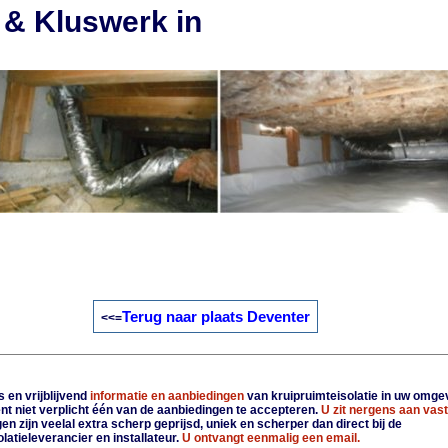
 & Kluswerk in
Terug naar plaats Deventer
<<=
 en vrijblijvend
informatie en aanbiedingen
van kruipruimteisolatie in uw omge
nt niet verplicht één van de aanbiedingen te accepteren.
U zit nergens aan vast
n zijn veelal extra scherp geprijsd, uniek en scherper dan direct bij de
latieleverancier en installateur.
U ontvangt eenmalig een email.