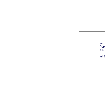
van 
Pep
742
tel: