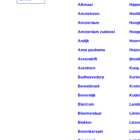
Alkmaar
Hippo
Amstelveen
Hoofd
Amsterdam
Hoogk
Amsterdam zuidoost
Hoog
Andijk
Hoor
Anna paulowna
Huize
Assendelft
Ijmui
Avenhorn
Koog 
Badhoevedorp
Korte
Bennebroek
Krom
Beverwijk
Kudel
Blaricum
Land
Bloemendaal
Limm
Blokker
Lisse
Bovenkarspel
Loosd