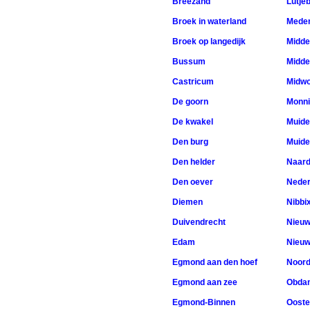
Breezand
Lutje
Broek in waterland
Medem
Broek op langedijk
Midde
Bussum
Midd
Castricum
Midw
De goorn
Monn
De kwakel
Muide
Den burg
Muide
Den helder
Naar
Den oever
Neder
Diemen
Nibbi
Duivendrecht
Nieuw
Edam
Nieuw
Egmond aan den hoef
Noord
Egmond aan zee
Obda
Egmond-Binnen
Ooste