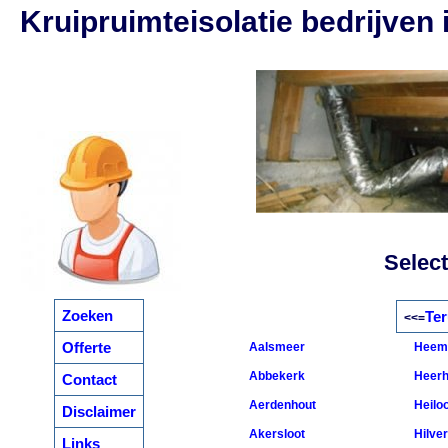
Kruipruimteisolatie bedrijven
Select
Zoeken
Ter
<<=
Offerte
Aalsmeer
Heem
Abbekerk
Heerh
Contact
Aerdenhout
Heilo
Disclaimer
Akersloot
Hilve
Links